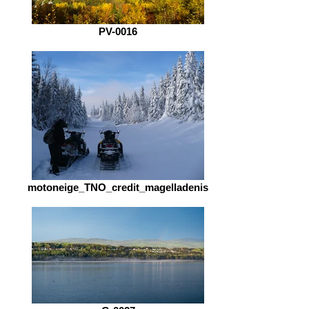
PV-0016
motoneige_TNO_credit_magelladenis