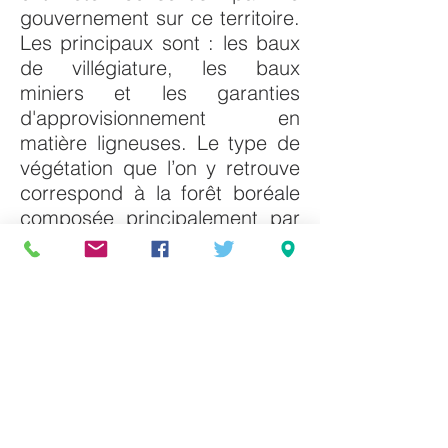
gouvernement sur ce territoire.
Les principaux sont : les baux
de villégiature, les baux
miniers et les garanties
d'approvisionnement en
matière ligneuses. Le type de
végétation que l’on y retrouve
correspond à la forêt boréale
composée principalement par
les domaines climatiques de la
pessière et de la sapinière à
bouleaux blancs.
Le réseau hydrographique de
la MRC est formé
principalement des rivières
Saint-Jean, York et Dartmouth,
ainsi que de leurs affluents.