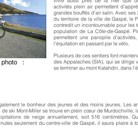
vivre aussi près de la mer que d
activités plein air permettent d’appr
grandes bouffés d’air salin. Avec ses
du territoire de la ville de Gaspé, le 
contredit un incontournable pour les 
population de La Côte-de-Gaspé. Plu
permettent une panoplie d’activités
l’équitation en passant par le vélo.
Plusieurs de ces sentiers font maintena
it photo :
des Appalaches (SIA), qui se dirige 
se terminer au mont Katahdin, dans l’é
également le bonheur des jeunes et des moins jeunes. Les 
e ski Mont-Miller se trouve en plein cœur de Murdochville, la
pitations de neige annuellement, soit 516 centimètres. 
utes seulement du centre-ville de Gaspé, il saura plaire à to