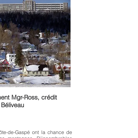
ent Mgr-Ross, crédit
Béliveau
Côte-de-Gaspé ont la chance de