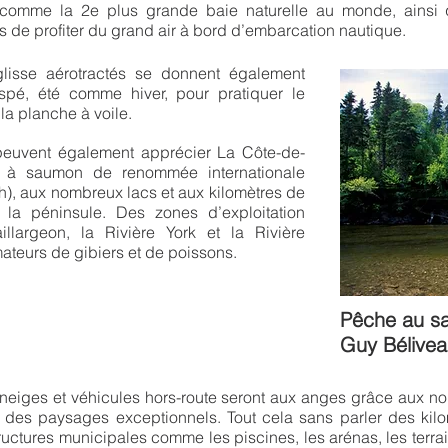
omme la 2e plus grande baie naturelle au monde, ainsi que
s de profiter du grand air à bord d’embarcation nautique.
lisse aérotractés se donnent également
pé, été comme hiver, pour pratiquer le
u la planche à voile.
peuvent également apprécier La Côte-de-
s à saumon de renommée internationale
th), aux nombreux lacs et aux kilomètres de
de la péninsule. Des zones d’exploitation
illargeon, la Rivière York et la Rivière
ateurs de gibiers et de poissons.
Pêche au sa
Guy Bélive
neiges et véhicules hors-route seront aux anges grâce aux nom
t des paysages exceptionnels. Tout cela sans parler des kilo
uctures municipales comme les piscines, les arénas, les terrai