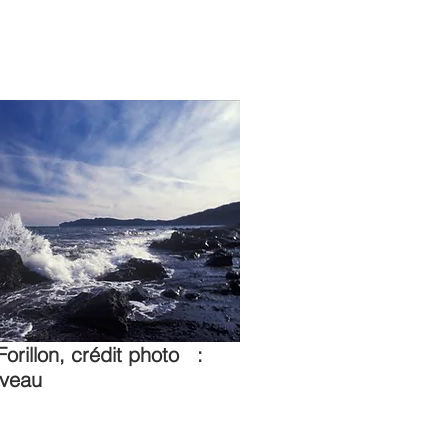
Forillon, crédit photo :
iveau