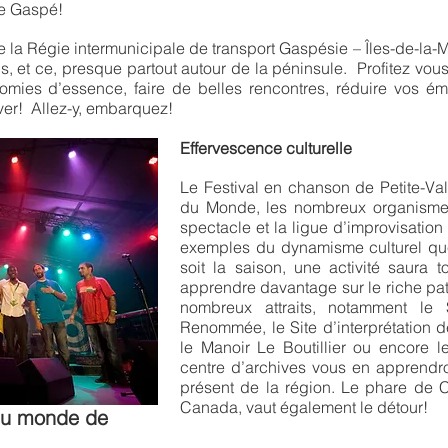
de Gaspé!
 de la Régie intermunicipale de transport Gaspésie – Îles-de-
s, et ce, presque partout autour de la péninsule. Profitez vou
nomies d’essence, faire de belles rencontres, réduire vos ém
iver! Allez-y, embarquez!
Effervescence culturelle
Le Festival en chanson de Petite-Val
du Monde, les nombreux organismes 
spectacle et la ligue d’improvisati
exemples du dynamisme culturel que
soit la saison, une activité saura t
apprendre davantage sur le riche patr
nombreux attraits, notamment le S
Renommée, le Site d’interprétation 
le Manoir Le Boutillier ou encore 
centre d’archives vous en apprendro
présent de la région. Le phare de C
Canada, vaut également le détour!
 du monde de