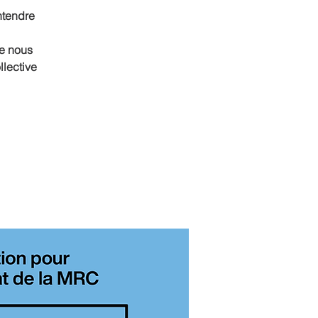
ntendre
ue nous
llective