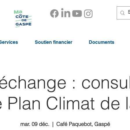
Services
Soutien financier
Documents
échange : consul
e Plan Climat de
mar. 09 déc.
  |  
Café Paquebot, Gaspé