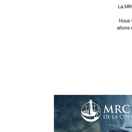
La MRC
Nous v
allons 