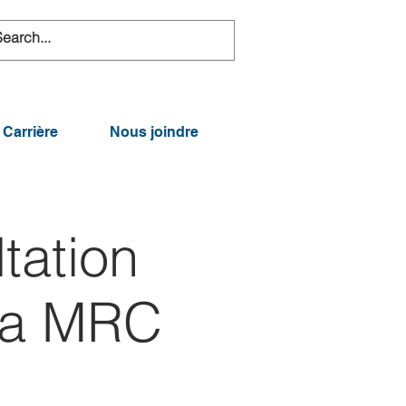
Carrière
Nous joindre
tation
 la MRC