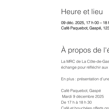
Heure et lieu
09 déc. 2025, 17 h 00 – 18 
Café Paquebot, Gaspé, 12
À propos de l
La MRC de La Côte-de-Gaspé
échange pour réfléchir aux 
En plus : présentation d’u
Café Paquebot, Gaspé
 Mardi 9 décembre 2025
De 17 h à 18 h 30
Café et bouchées offerts gr