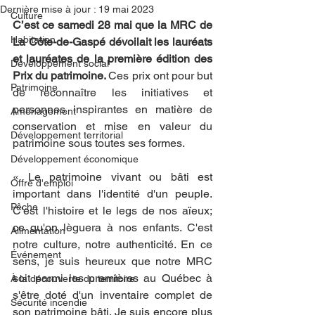
Dernière mise à jour :
19 mai 2023
Culture
C’est ce samedi 28 mai que la MRC de 
Habitation
La Côte-de-Gaspé dévoilait les lauréats 
et lauréates de la première édition des 
Développement social
Prix du patrimoine. 
Ces prix ont pour but 
Patrimoine
de reconnaître les initiatives et 
personnes inspirantes en matière de 
Aménagement
conservation et mise en valeur du 
Développement territorial
patrimoine sous toutes ses formes. 
Développement économique
« Le patrimoine vivant ou bâti est 
Offre d'emploi
important dans l'identité d'un peuple. 
Pêche
C'est l'histoire et le legs de nos aïeux; 
ce qu'on lèguera à nos enfants. C'est 
Alimentation
notre culture, notre authenticité. En ce 
Événement
sens, je suis heureux que notre MRC 
soit parmi les premières au Québec à 
À la découverte du territoire
s'être doté d'un inventaire complet de 
Sécurité incendie
son patrimoine bâti. Je suis encore plus 