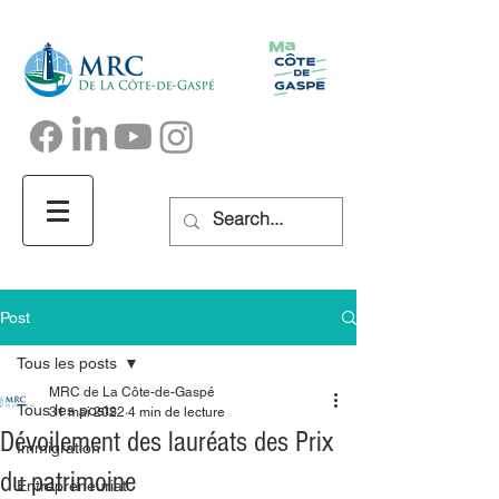
Post
Tous les posts
MRC de La Côte-de-Gaspé
Tous les posts
31 mai 2022
4 min de lecture
Dévoilement des lauréats des Prix
Immigration
du patrimoine
Entrepreneuriat