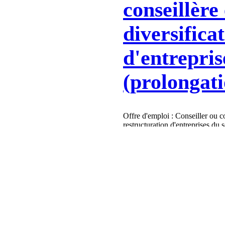
conseillère
diversifica
d'entrepris
(prolongati
Offre d'emploi : Conseiller ou co
restructuration d'entreprises du 
Offre d'emploi
MRC de La Côte-de-Gaspé
8 déc. 2023
2 min de lecture