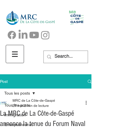
Post
Tous les posts
MRC de La Côte-de-Gaspé
Tous les posts
27 mai
2 min de lecture
La MRC de La Côte-de-Gaspé
Immigration
annonce la tenue du Forum Naval
Entrepreneuriat