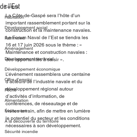
de l’Est
Culture
La Côte-de-Gaspé sera l’hôte d’un 
Habitation
important rassemblement portant sur la 
Développement social
construction et la maintenance navales. 
Le Forum Naval de l’Est se tiendra les 
Patrimoine
16 et 17 juin 2026 sous le thème : « 
Aménagement
Maintenance et construction navales : 
Développement territorial
des opportunités à saisir ».
Développement économique
L’événement rassemblera une centaine 
Offre d'emploi
d’acteurs de l’industrie navale et du 
développement régional autour 
Pêche
d’activités d’information, de 
Alimentation
conférences, de réseautage et de 
visites terrain, afin de mettre en lumière 
Événement
le potentiel du secteur et les conditions 
À la découverte du territoire
nécessaires à son développement.
Sécurité incendie