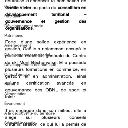
heureuse d’annoncer la nomination de 
Culture
Gaëlle Vivier
 au poste de 
conseillère en 
développement territorial – 
Habitation
gouvernance et gestion des 
Développement social
organisations
.
Patrimoine
Forte d’une solide expérience en 
Aménagement
gestion, Gaëlle a notamment occupé le 
Développement territorial
poste de directrice générale du Centre 
de ski Mont Béchervaise. Elle possède 
Développement économique
plusieurs formations en commerce, en 
Offre d'emploi
gestion et en administration, ainsi 
qu’une certification avancée en 
Pêche
gouvernance des OBNL de sport et 
Alimentation
loisir.
Événement
Très engagée dans son milieu, elle a 
À la découverte du territoire
siégé sur plusieurs conseils 
Sécurité incendie
d’administration, ce qui lui a permis de 