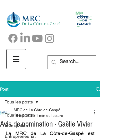
Post
Tous les posts
MRC de La Côte-de-Gaspé
Tous les posts
16 mai 2025
1 min de lecture
Avis de nomination - Gaëlle Vivier
Immigration
La MRC de La Côte-de-Gaspé est 
Entrepreneuriat