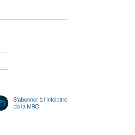
ochville, les cuisines collectives
 bien plus que des repas
S'abonner à l'infolettre
de la MRC