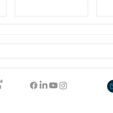
La MRC de La Côte-de-Gaspé annonce
À Murd
la tenue du Forum Naval de l’Est
créent
pé
d
6