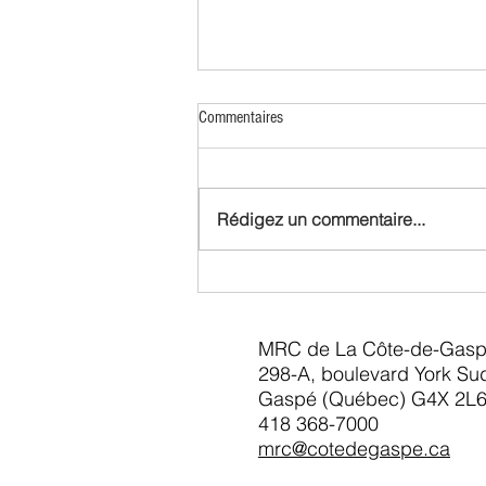
Commentaires
Rédigez un commentaire...
La MRC de La Côte-de-Gaspé lance
l'Opération prévention
MRC de La Côte-de-Gas
298-A, boulevard York Su
Gaspé (Québec) G4X 2L
418 368-7000
mrc@cotedegaspe.ca