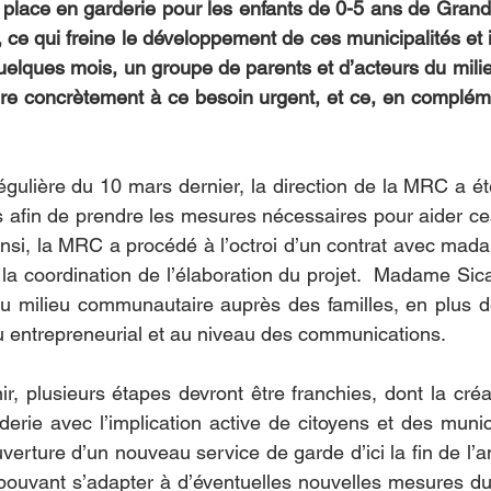
lace en garderie pour les enfants de 0-5 ans de Grande
ire
Sécurité incendie
 ce qui freine le développement de ces municipalités et 
 quelques mois, un groupe de parents et d’acteurs du mili
re concrètement à ce besoin urgent, et ce, en complément
gulière du 10 mars dernier, la direction de la MRC a é
es afin de prendre les mesures nécessaires pour aider 
Ainsi, la MRC a procédé à l’octroi d’un contrat avec mada
la coordination de l’élaboration du projet.  Madame Sic
u milieu communautaire auprès des familles, en plus d
 entrepreneurial et au niveau des communications. 
r, plusieurs étapes devront être franchies, dont la cré
derie avec l’implication active de citoyens et des municip
’ouverture d’un nouveau service de garde d’ici la fin de l
 pouvant s’adapter à d’éventuelles nouvelles mesures du 